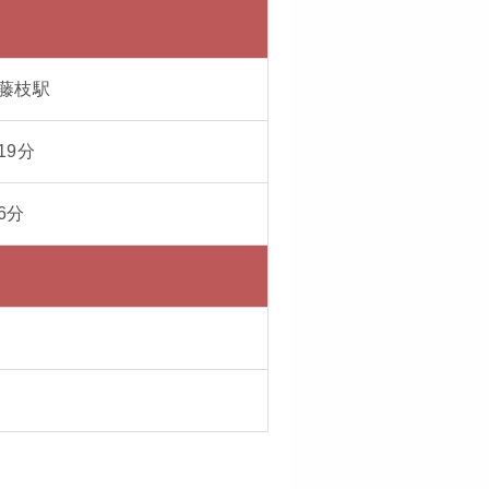
藤枝駅
19
分
6
分