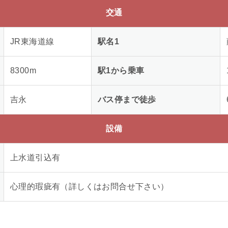
交通
JR東海道線
駅名1
8300
m
駅1から乗車
吉永
バス停まで徒歩
設備
上水道引込有
心理的瑕疵有（詳しくはお問合せ下さい）