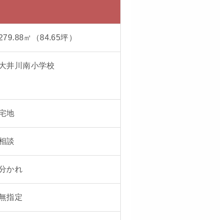
279.88
㎡（
84.65
坪）
大井川南小学校
宅地
相談
分かれ
無指定