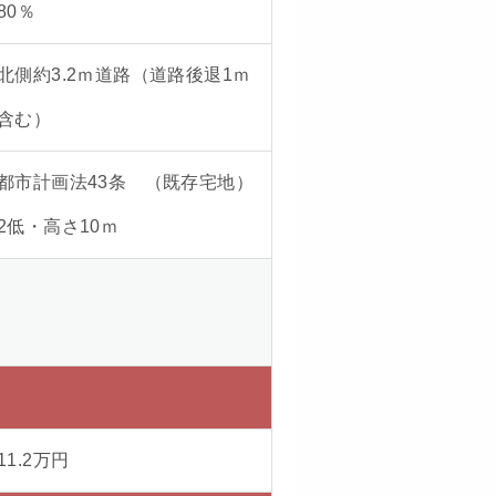
80
％
北側約3.2ｍ道路（道路後退1ｍ
含む）
都市計画法43条 （既存宅地）
2低・高さ10ｍ
11.2
万円